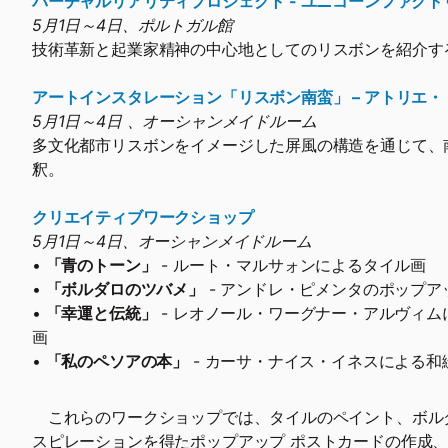
バーチャルリアリティプロジェクト - ユニコーンファクト
5月1日～4日、ポルトガル館
技術革新と起業家精神の中心地としてのリスボンを紹介す
アートインスタレーション「リスボン南蛮」 – アトリエ
5月1日～4日 、オーシャンメイドルーム
多文化都市リスボンをイメージした屏風の構造を通じて、
釈。
クリエイティブワークショップ
5月1日～4日、オーシャンメイドルーム
•
「青のトーン」
- ルート・マルサォンによるタイル画
•
「ボルダロのツバメ」
- アンドレ・ピメンタのポップア
•
「幸運と伝統」
- レオノール・ワーグナー・アルヴィム
画
•
「私のペソアの本」
- カーサ・ナイス・イネスによる和
これらのワークショップでは、タイルのペイント、ボル
スピレーションを得たポップアップ ポストカードの作成