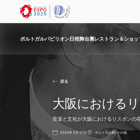
ポルトガル
パビリオン
日程
舞台裏
レストラン＆ショッ
戻る
大阪におけるリ
音楽と文化が大阪におけるリスボンの
2025年 5月 01日
ポルトガル館/その他