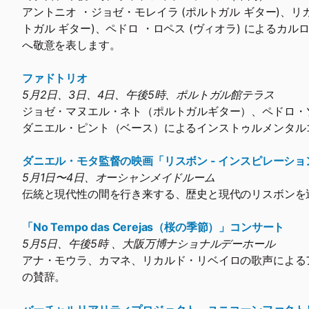
アントニオ ・ジョゼ・モレイラ (ポルトガル ギター)、リカ
トガル ギター)、ペドロ ・ロペス (ヴィオラ) によるカル
へ敬意を表します。
ファドトリオ
5月2日、3日、4日、午後5時、ポルトガル館テラス
ジョゼ・マヌエル・ネト（ポルトガルギター）、ペドロ・
ダニエル・ピント（ベース）によるインストゥルメンタル
ダニエル・モタ監督の映画「リスボン - インスピレーショ
5月1日〜4日、オーシャンメイドルーム
伝統と現代性の間を行き来する、歴史と現代のリスボンを
「No Tempo das Cerejas（桜の季節）」コンサート
5月5日、午後5時 、大阪万博ナショナルデーホール
アナ・モウラ、カマネ、リカルド・リベイロの歌声による
の賛辞。