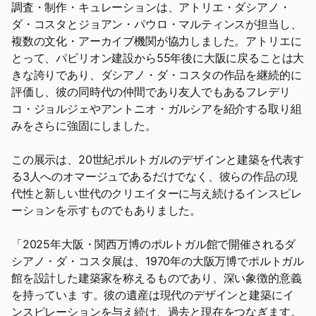
調査・制作・キュレーションは、アトリエ・ダシアノ・
ダ・コスタとジョアン・パウロ・マルティンスが担当し、
複数の文化・アーカイブ機関が協力しました。アトリエに
とって、パビリオン建設から55年後に大阪に戻ることは大
きな誇りであり、ダシアノ・ダ・コスタの作品を継続的に
評価し、彼の同時代の仲間であり友人でもあるフレデリ
コ・ジョルジェやアントニオ・ガルシアを紹介する取り組
みをさらに強固にしました。
この展示は、20世紀ポルトガルのデザインと建築を代表す
る3人へのオマージュであるだけでなく、彼らの作品の現
代性と新しい世代のクリエイターに与え続けるインスピレ
ーションを示すものでもありました。
「2025年大阪・関西万博のポルトガル館で開催されるダ
シアノ・ダ・コスタ展は、1970年の大阪万博でポルトガル
館を設計した建築家を称えるものであり、深い象徴的意義
を持っていま す。彼の遺産は現代のデザインと建築にイ
ンスピレーションを与え続け、過去と現在をつなぎます。