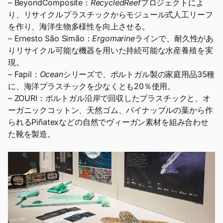
– BeyondComposite：
RecycledReef
プロジェクトによ
り、リサイクルプラスチックからモジュール式人工リーフ
を作り、海洋生物多様性を向上させる。
– Ernesto São Simão：
Ergomarine
ラインで、耐久性があ
りリサイクル可能な機器を用いた持続可能な水産養殖を実
現。
– Fapil：
Ocean
シリーズで、ポルトガル製の家庭用品35種
に、海洋プラスチックを少なくとも20％使用。
– ZOURI：ポルトガル沿岸で回収したプラスチックと、オ
ーガニックコットン、天然ゴム、パイナップルの葉から作
られるPiñatexなどの自然でヴィーガン素材を組み合わせ
た靴を製造。