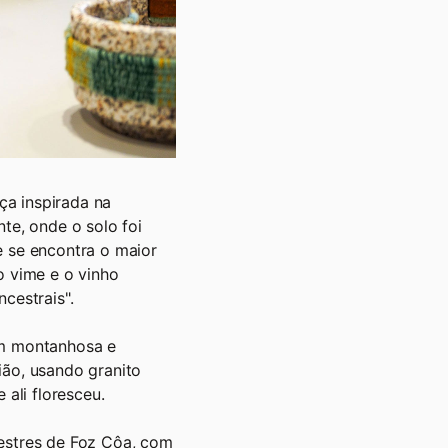
ça inspirada na
nte, onde o solo foi
e se encontra o maior
o vime e o vinho
cestrais".
em montanhosa e
ião, usando granito
 ali floresceu.
pestres de Foz Côa, com