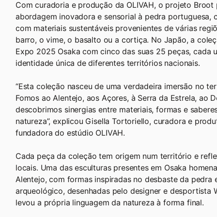
Com curadoria e produção da OLIVAH, o projeto Broot
abordagem inovadora e sensorial à pedra portuguesa, 
com materiais sustentáveis provenientes de várias regi
barro, o vime, o basalto ou a cortiça. No Japão, a col
Expo 2025 Osaka com cinco das suas 25 peças, cada 
identidade única de diferentes territórios nacionais.
“Esta coleção nasceu de uma verdadeira imersão no terr
Fomos ao Alentejo, aos Açores, à Serra da Estrela, ao 
descobrimos sinergias entre materiais, formas e saber
natureza”, explicou Gisella Tortoriello, curadora e produ
fundadora do estúdio OLIVAH.
Cada peça da coleção tem origem num território e reflet
locais. Uma das esculturas presentes em Osaka homena
Alentejo, com formas inspiradas no desbaste da pedra 
arqueológico, desenhadas pelo designer e desportista 
levou a própria linguagem da natureza à forma final.