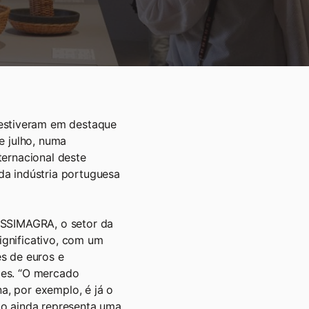
stiveram em destaque
e julho, numa
ternacional deste
da indústria portuguesa
ASSIMAGRA, o setor da
gnificativo, com um
s de euros e
ões. “O mercado
na, por exemplo, é já o
ão ainda representa uma