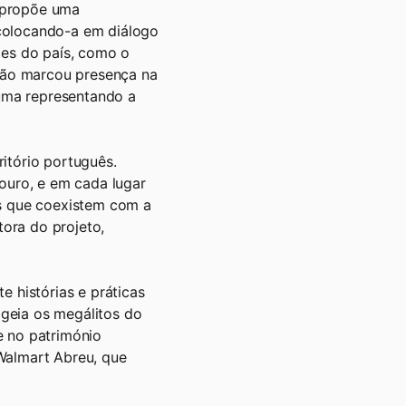
 propõe uma
colocando-a em diálogo
ões do país, como o
eção marcou presença na
uma representando a
itório português.
Douro, e em cada lugar
es que coexistem com a
tora do projeto,
e histórias e práticas
geia os megálitos do
e no património
Walmart Abreu, que