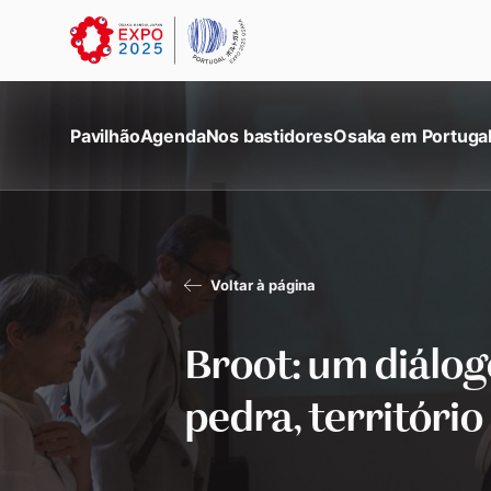
Pavilhão
Agenda
Nos bastidores
Osaka em Portuga
Voltar à página
Broot: um diálog
pedra, território