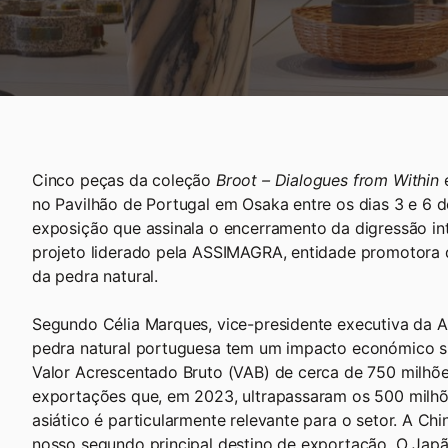
Cinco peças da coleção
Broot – Dialogues from Within
e
no Pavilhão de Portugal em Osaka entre os dias 3 e 6 d
exposição que assinala o encerramento da digressão in
projeto liderado pela ASSIMAGRA, entidade promotora 
da pedra natural.
Segundo Célia Marques, vice-presidente executiva da 
pedra natural portuguesa tem um impacto económico si
Valor Acrescentado Bruto (VAB) de cerca de 750 milhõe
exportações que, em 2023, ultrapassaram os 500 milh
asiático é particularmente relevante para o setor. A Chi
nosso segundo principal destino de exportação. O Jap