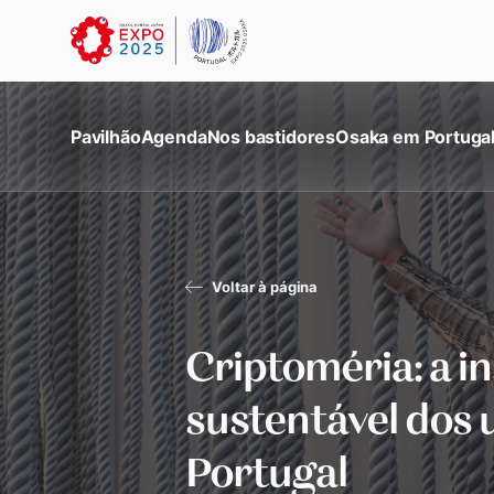
Pavilhão
Agenda
Nos bastidores
Osaka em Portuga
Voltar à página
Criptoméria: a i
sustentável dos 
Portugal