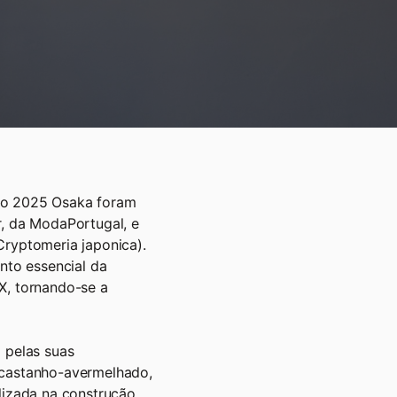
xpo 2025 Osaka foram
r, da ModaPortugal, e
Cryptomeria japonica).
to essencial da
X, tornando-se a
o pelas suas
 castanho-avermelhado,
ilizada na construção