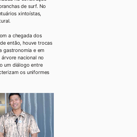
 pranchas de surf. No
uários xintoístas,
ural.
 com a chegada dos
de então, houve trocas
, na gastronomia e em
 árvore nacional no
o um diálogo entre
cterizam os uniformes