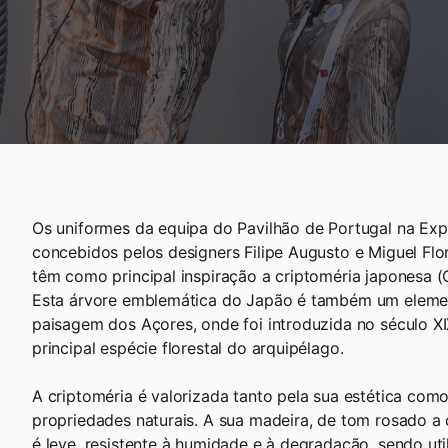
Os uniformes da equipa do Pavilhão de Portugal na E
concebidos pelos designers Filipe Augusto e Miguel Flo
têm como principal inspiração a criptoméria japonesa (
Esta árvore emblemática do Japão é também um elemen
paisagem dos Açores, onde foi introduzida no século XI
principal espécie florestal do arquipélago.
A criptoméria é valorizada tanto pela sua estética com
propriedades naturais. A sua madeira, de tom rosado a
é leve, resistente à humidade e à degradação, sendo ut