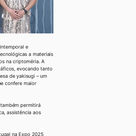
intemporal e
tecnológicas a materiais
os na criptoméria. A
ráficos, evocando tanto
nesa de yakisugi – um
he confere maior
a também permitirá
ca, assistência aos
tugal na Expo 2025